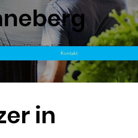
nneberg
in Pinneberg? CleanTeam-Nord ist Ihr Partner für die Fensterreinigun
Kontakt
er in