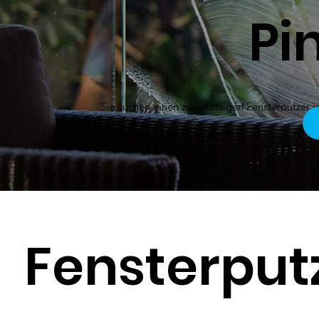
Pi
Sie suchen einen zuverlässigen Fensterputzer 
Fensterputz