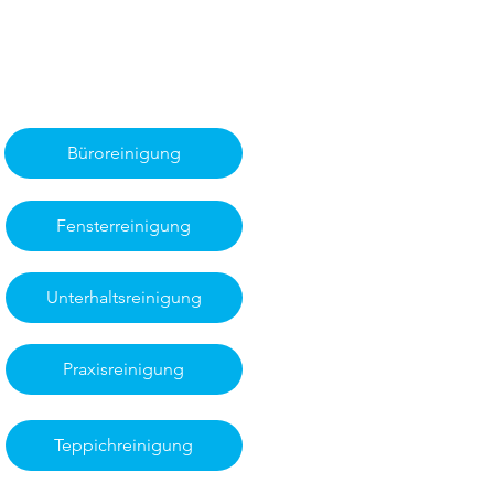
Büroreinigung
Fensterreinigung
Unterhaltsreinigung
Praxisreinigung
Teppichreinigung