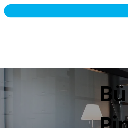
Bü
Pi