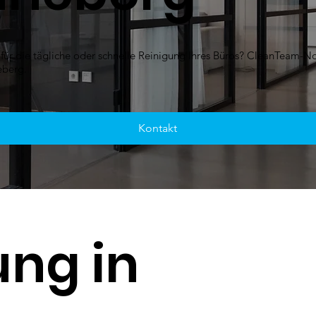
 für die tägliche oder schnelle Reinigung Ihres Büros? CleanTeam-Nor
eberg.
Kontakt
ung in