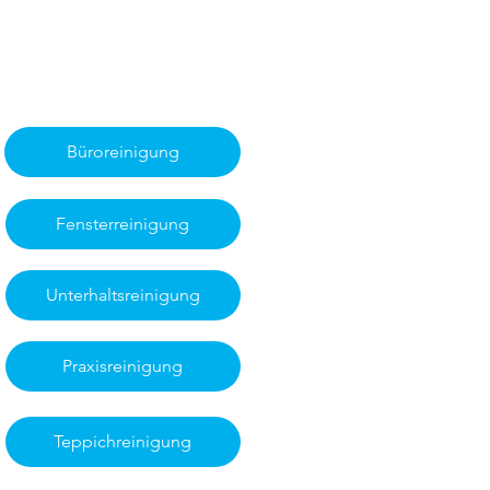
Büroreinigung
Fensterreinigung
Unterhaltsreinigung
Praxisreinigung
Teppichreinigung