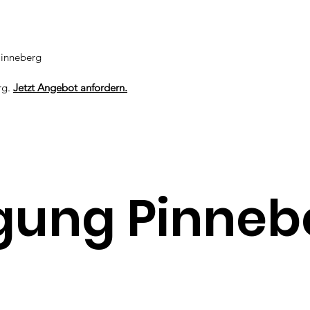
Pinneberg
.
rg.
Jetzt Angebot anfordern.
gung Pinneb