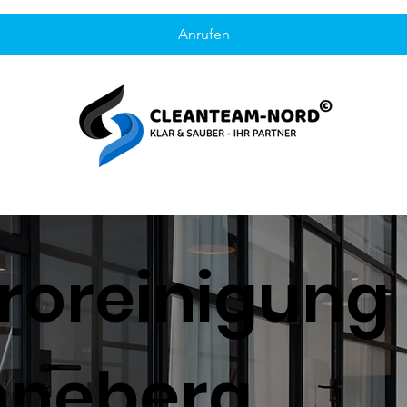
Anrufen
roreinigung
nneberg