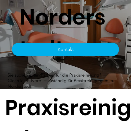
Norders
tedt
Kontakt
Sie suchen einen Partner für die Praxisreinigung?
CleanTeam-Nord ist zuständig für Praxisreinigungen in
Norderstedt.
Praxisreini