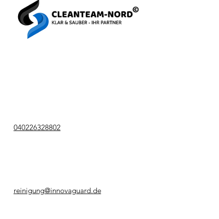
040226328802
reinigung@innovaguard.de