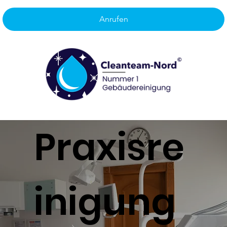
Anrufen
Praxisre
inigung