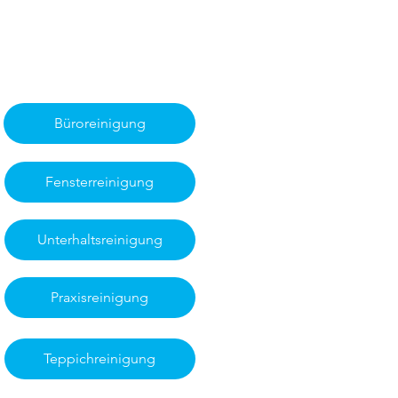
Büroreinigung
Fensterreinigung
Unterhaltsreinigung
Praxisreinigung
Teppichreinigung