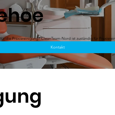
zehoe
 für die Praxisreinigung? CleanTeam-Nord ist zuständig für Praxisrei
Kontakt
igung