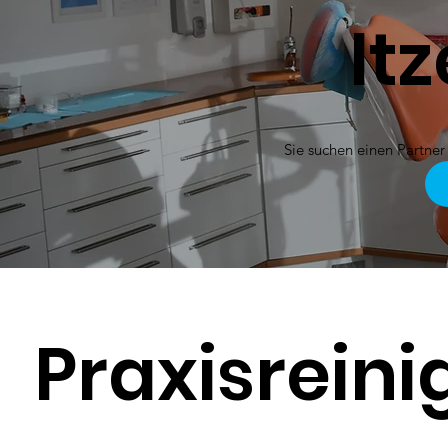
It
Sie suchen einen Partner
Praxisrein