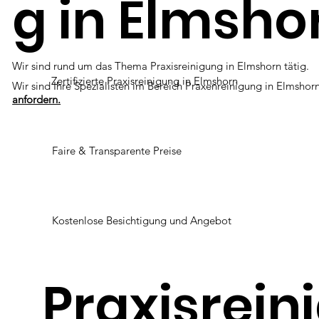
g in Elmsho
Wir sind rund um das Thema Praxisreinigung in Elmshorn tätig.
Zertifizierte Praxisreinigung in Elmshorn
Wir sind Ihre Spezialisten im Bereich Praxenreinigung in Elmshor
anfordern.
Faire & Transparente Preise
Kostenlose Besichtigung und Angebot
Praxisrein