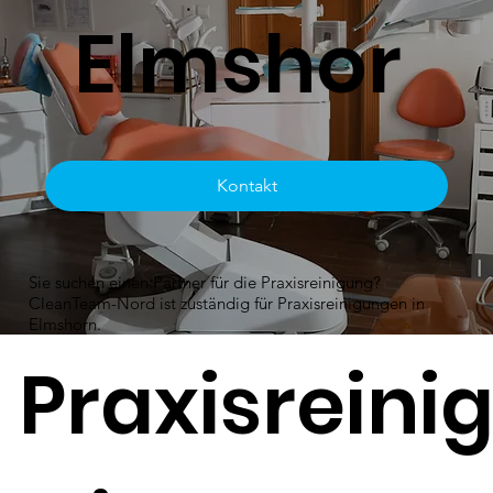
Elmshor
n
Kontakt
Sie suchen einen Partner für die Praxisreinigung?
CleanTeam-Nord ist zuständig für Praxisreinigungen in
Elmshorn.
Praxisreini