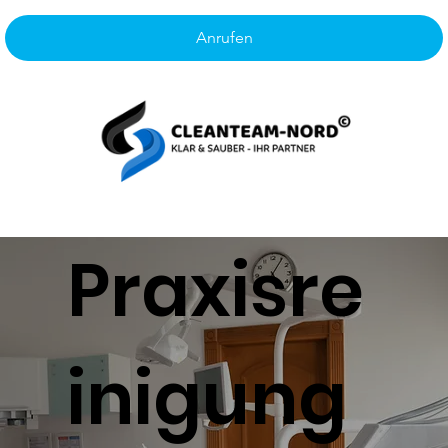
Anrufen
Praxisre
inigung