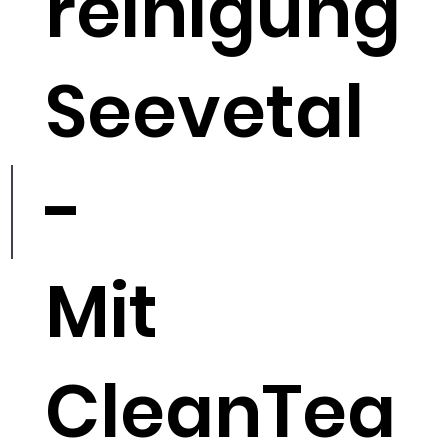
reinigung
Seevetal
-
Mit
CleanTea