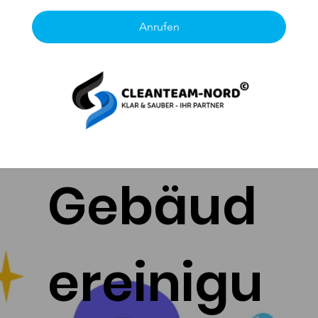
Anrufen
Gebäud
ereinigu