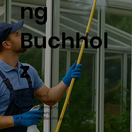
ng
Buchhol
z
✔ Büroreinigung
✔ Privat & Gewerbe
✔ Unterhaltsreinigung
✔ Praxisreinigung
✔ Kostenlose Besichtigung