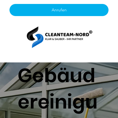
Anrufen
Gebäud
ereinigu